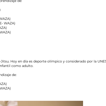
prendizaje de:
)
-WAZA)
ME- WAZA)
AZA)
E-WAZA)
iu-Jitsu. Hoy en día es deporte olímpico y considerado por la U
infantil como adulto.
ndizaje de:
AZA)
E-WAZA)