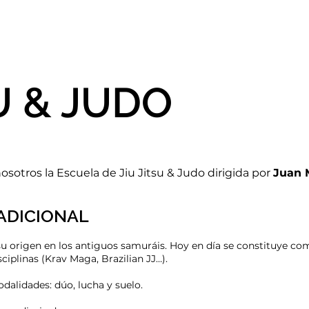
AIKIDO JU
SU & JUDO
sotros la Escuela de Jiu Jitsu & Judo dirigida por
Juan 
RADICIONAL
 su origen en los antiguos samuráis. Hoy en día se constituye 
sciplinas (Krav Maga, Brazilian JJ…).
dalidades: dúo, lucha y suelo.